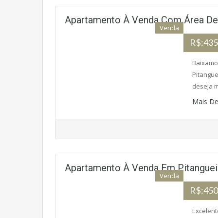
Apartamento À Venda Com Área De 
Venda
R$:435
Baixamos
Pitangu
deseja m
Mais De
Apartamento À Venda Em Pitangueir
Venda
R$:450
Excelent