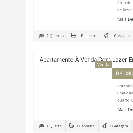
área de 
de laze
Mais De
2 Quartos
1 Banheiro
1 Garagem
Apartamento À Venda Com Lazer Em
Venda
R$:380
Apresen
uma das 
quarto, 
Mais De
1 Quarto
1 Banheiro
1 Garagem