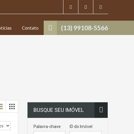
(13) 99108-5566
tícias
Contato
BUSQUE SEU IMÓVEL
Palavra-chave
ID do Imóvel